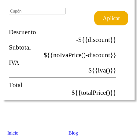
Aplicar
Descuento
-${{discount}}
Subtotal
${{noIvaPrice()-discount}}
IVA
${{iva()}}
Total
${{totalPrice()}}
Inicio
Blog