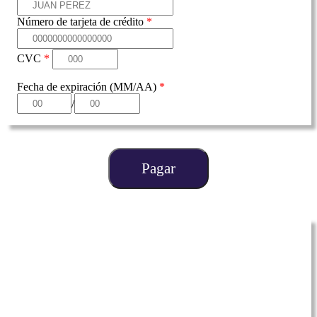
Número de tarjeta de crédito
*
CVC
*
Fecha de expiración (MM/AA)
*
/
Pagar
Curso de Álgebra Intermedia
$1750
(Descuento de actualización)
-${{upgradeDiscount}}