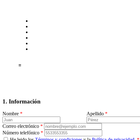
≡
1. Información
Nombre
*
Apellido
*
Correo electrónico
*
Número telefónico
*
He leido los
Términos y condiciones
y la
Política de privacidad.
*