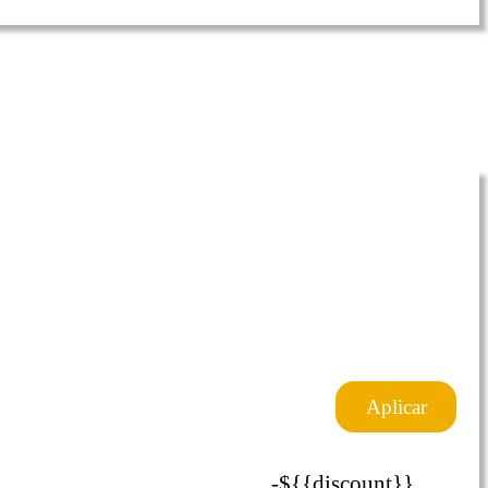
$1206
-${{upgradeDiscount}}
Aplicar
-${{discount}}