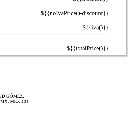
${{noIvaPrice()-discount}}
${{iva()}}
${{totalPrice()}}
ED GÓMEZ,
DMX, MEXICO