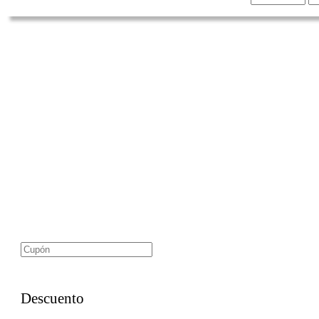
Acceso a Guías y Sesiones Grabadas
El material completo para una preparación óptima y alcanza
(Descuento de actualización)
Descuento