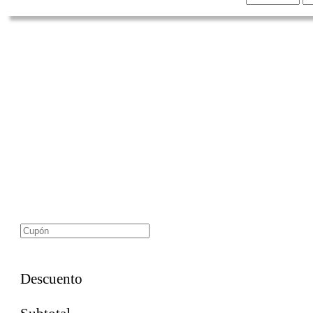
Curso Comipems
(Descuento de actualización)
Descuento