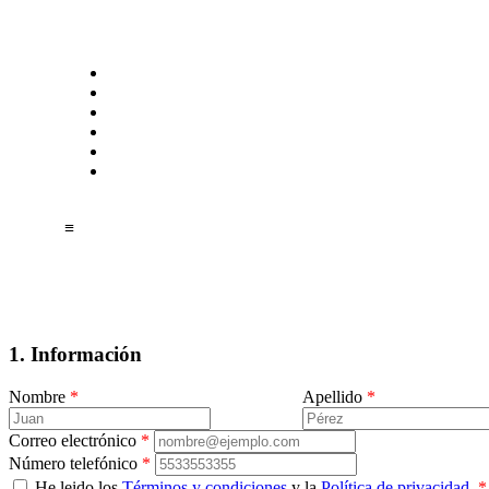
≡
1. Información
Nombre
*
Apellido
*
Correo electrónico
*
Número telefónico
*
He leido los
Términos y condiciones
y la
Política de privacidad.
*