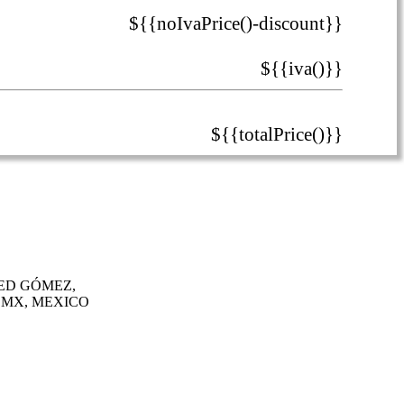
${{noIvaPrice()-discount}}
${{iva()}}
${{totalPrice()}}
ED GÓMEZ,
DMX, MEXICO