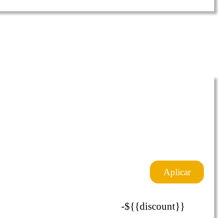
$1982
-${{upgradeDiscount}}
Aplicar
-${{discount}}