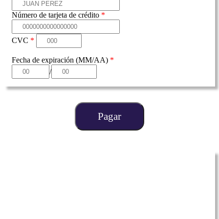
Número de tarjeta de crédito
*
CVC
*
Fecha de expiración (MM/AA)
*
/
Pagar
Refuerzo Verbal
Curso de Español y Habilidad Verbal
$258
(Descuento de actualización)